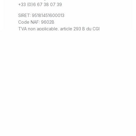
+33 (0)6 67 38 07 39
SIRET: 95181451600013
Code NAF: 9602B
TVA non applicable, article 293 B du CGI
Directeur de la Publication
Kevin Fess
Hébergement
Le site est hébergé par:
Strato AG
Otto-Ostrowski-Straße 7
D-10249 Berlin
+49 (0) 30-300 146
impressum@strato.de
Propriété Intellectuelle
Droits d’auteur :
© 2024 – Kevin Fess – Tous
droits réservés.