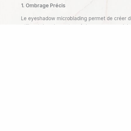
1. Ombrage Précis
Le eyeshadow microblading permet de créer de
utilisent des pigments spéciaux pour reproduire
adaptée à votre style.
2. Couleurs Vibrantes
Envie de paupières lumineuses et séduisantes 
la forme de vos yeux et qui durent toute la jo
3. Facile à Appliquer
Avec l’eyeshadow microblading, dites adieu au
plus qu’à ajouter une touche de mascara pour 
4. Aspect Naturel
La beauté de l’eyeshadow microblading réside 