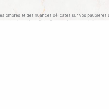
s ombres et des nuances délicates sur vos paupières a
 les teintes et les effets d’un eyeshadow parfaitement a
? L’eyeshadow microblading peut vous aider à obtenir d
urnée, sans aucune retouche nécessaire.
x pinceaux et aux palettes compliquées ! Vos paupières 
un regard éblouissant en quelques instants seulement.
dans son aspect incroyablement naturel. Les pigments s